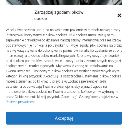
Zarządzaj zgodami plików
cookie
W celu świadczenia usług na najwyższym poziomie w ramach naszej strony
internetowej korzystamy z plików cookies. Pliki cookies umożliwiają nam
zapewnienie prawidłowego działania naszej strony internetowej oraz realizację
podstawowych jej funkcji, a po uzyskaniu Twojej zgody, pliki cookies są przez
nas wykorzystywane do dokonywania pomiarów i analiz korzystania ze strony
internetowej, a także do celów marketingowych. Strona wykorzystuje również
Turystyka
pliki cookies podmiotów trzecich w celu korzystania z zewnętrznych narzędzi
Jak wybrać dobrą firmę do sanitarnych instalacji w
analitycznych i marketingowych. Aby wyrazić zgodę na instalowanie na
szpitalach
Twoim urządzeniu końcowym plików cookies wszystkich wskazanych wyżej
kategorii kliknij przycisk "Akceptuję". Poszczególne ustawienia plików cookies
20 lipca 2025
możesz zmieniać po kliknięciu przycisku „Zobacz preferencje”. Jeśli
ustawienia odpowiadają Twoim preferencjom, aby wyrazić zgodę na
instalowanie plików cookies na Twoim urządzeniu końcowym w wybranym
przez Ciebie zakresie kliknij przycisk "Akceptuję". Szczegółowe znajdziesz w
Polityce prywatności
.
Akceptuję
Aktywność © 2026. All Rights Reserved.