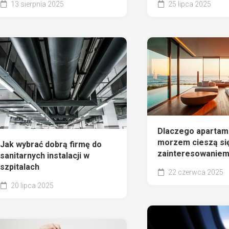
13 sierpnia 2025
25 lipca 2025
Dlaczego apartam
morzem cieszą si
Jak wybrać dobrą firmę do
zainteresowanie
sanitarnych instalacji w
szpitalach
22 czerwca 2025
20 lipca 2025