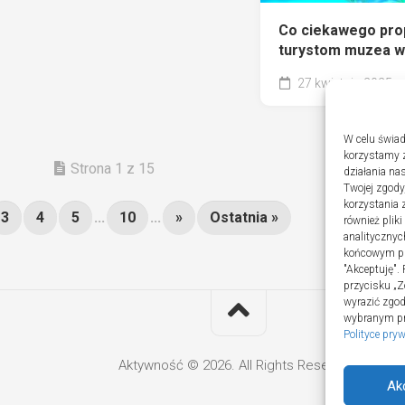
Co ciekawego pro
turystom muzea w
27 kwietnia 2025
W celu świad
korzystamy z
Strona 1 z 15
działania nas
Twojej zgody
korzystania 
3
4
5
...
10
...
»
Ostatnia »
również plik
analitycznyc
końcowym pli
"Akceptuję".
przycisku „Z
wyrazić zgo
wybranym prz
Polityce pry
Aktywność © 2026. All Rights Reserved.
Ak