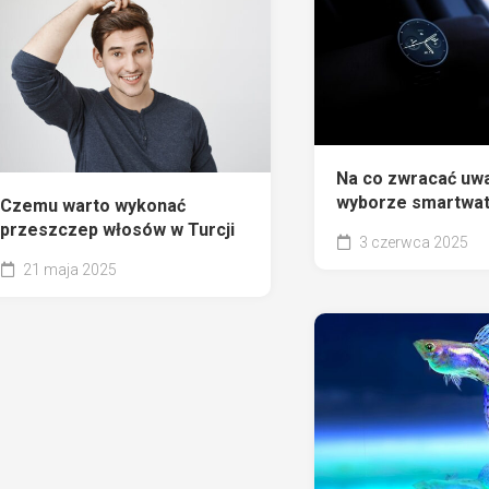
Na co zwracać uw
wyborze smartwa
Czemu warto wykonać
przeszczep włosów w Turcji
3 czerwca 2025
21 maja 2025