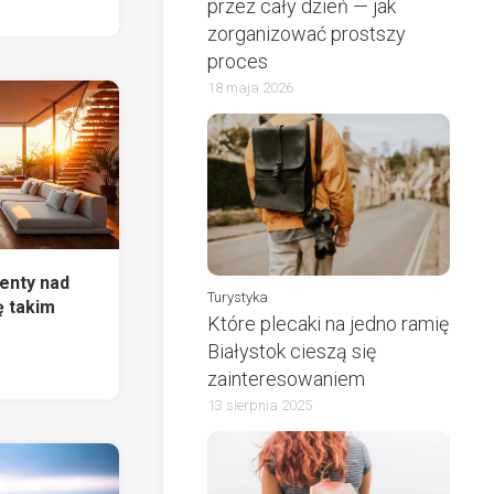
przez cały dzień — jak
zorganizować prostszy
proces
18 maja 2026
enty nad
Turystyka
ę takim
Które plecaki na jedno ramię
m
Białystok cieszą się
zainteresowaniem
13 sierpnia 2025