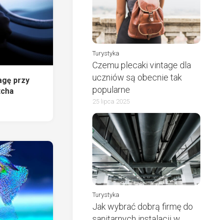
Turystyka
Czemu plecaki vintage dla
uczniów są obecnie tak
agę przy
popularne
tcha
25 lipca 2025
Turystyka
Jak wybrać dobrą firmę do
sanitarnych instalacji w