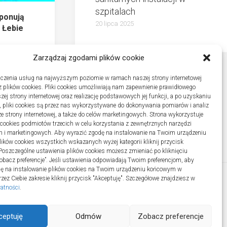
szpitalach
ponują
20 lipca 2025
 Łebie
Zarządzaj zgodami plików cookie
czenia usług na najwyższym poziomie w ramach naszej strony internetowej
 plików cookies. Pliki cookies umożliwiają nam zapewnienie prawidłowego
zej strony internetowej oraz realizację podstawowych jej funkcji, a po uzyskaniu
, pliki cookies są przez nas wykorzystywane do dokonywania pomiarów i analiz
ze strony internetowej, a także do celów marketingowych. Strona wykorzystuje
i cookies podmiotów trzecich w celu korzystania z zewnętrznych narzędzi
h i marketingowych. Aby wyrazić zgodę na instalowanie na Twoim urządzeniu
ków cookies wszystkich wskazanych wyżej kategorii kliknij przycisk
 Poszczególne ustawienia plików cookies możesz zmieniać po kliknięciu
obacz preferencje”. Jeśli ustawienia odpowiadają Twoim preferencjom, aby
dę na instalowanie plików cookies na Twoim urządzeniu końcowym w
ez Ciebie zakresie kliknij przycisk "Akceptuję". Szczegółowe znajdziesz w
watności
.
ceptuję
Odmów
Zobacz preferencje