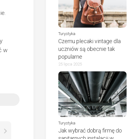
ie.
Turystyka
y
Czemu plecaki vintage dla
uczniów są obecnie tak
ć w
popularne
25 lipca 2025
Turystyka
Jak wybrać dobrą firmę do
sanitarnych instalacji w