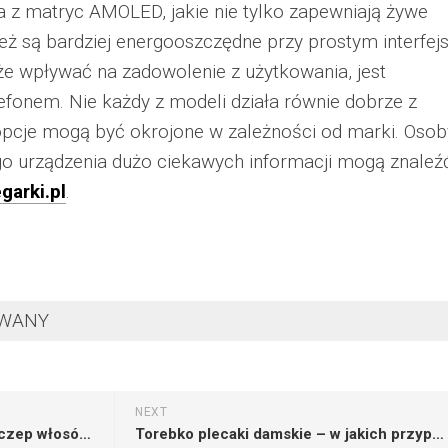
a z matryc AMOLED, jakie nie tylko zapewniają żywe
też są bardziej energooszczędne przy prostym interfejs
e wpływać na zadowolenie z użytkowania, jest
fonem. Nie każdy z modeli działa równie dobrze z
pcje mogą być okrojone w zależności od marki. Osob
o urządzenia dużo ciekawych informacji mogą znaleź
garki.pl
.
OWANY
NEXT
Czemu warto wykonać przeszczep włosów w Turcji
Torebko plecaki damskie – w jakich przypadkach będzie przydatny