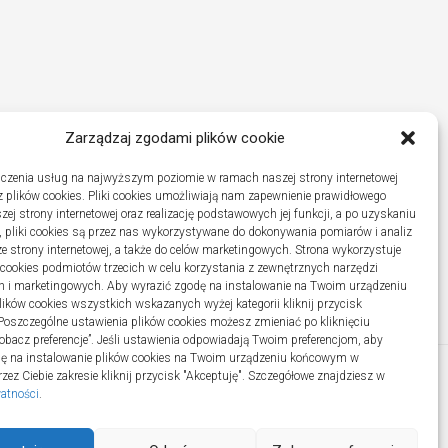
Zarządzaj zgodami plików cookie
czenia usług na najwyższym poziomie w ramach naszej strony internetowej
 plików cookies. Pliki cookies umożliwiają nam zapewnienie prawidłowego
zej strony internetowej oraz realizację podstawowych jej funkcji, a po uzyskaniu
, pliki cookies są przez nas wykorzystywane do dokonywania pomiarów i analiz
ze strony internetowej, a także do celów marketingowych. Strona wykorzystuje
i cookies podmiotów trzecich w celu korzystania z zewnętrznych narzędzi
h i marketingowych. Aby wyrazić zgodę na instalowanie na Twoim urządzeniu
ków cookies wszystkich wskazanych wyżej kategorii kliknij przycisk
 Poszczególne ustawienia plików cookies możesz zmieniać po kliknięciu
obacz preferencje”. Jeśli ustawienia odpowiadają Twoim preferencjom, aby
dę na instalowanie plików cookies na Twoim urządzeniu końcowym w
ez Ciebie zakresie kliknij przycisk "Akceptuję". Szczegółowe znajdziesz w
watności
.