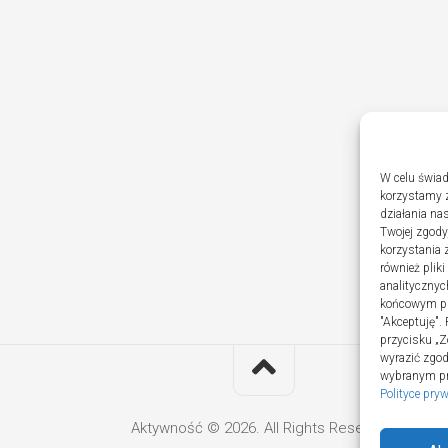
W celu świad
korzystamy z
działania nas
Twojej zgody
korzystania 
również plik
analitycznyc
końcowym pli
"Akceptuję".
przycisku „Z
wyrazić zgo
wybranym prz
Polityce pry
Aktywność © 2026. All Rights Reserved.