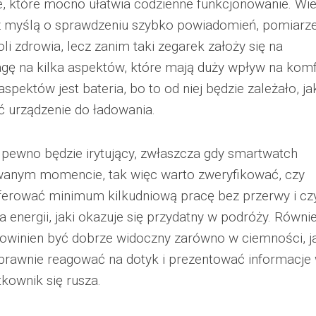
ie, które mocno ułatwia codzienne funkcjonowanie. Wie
z myślą o sprawdzeniu szybko powiadomień, pomiarz
li zdrowia, lecz zanim taki zegarek założy się na
gę na kilka aspektów, które mają duży wpływ na komf
pektów jest bateria, bo to od niej będzie zależało, ja
ć urządzenie do ładowania.
 pewno będzie irytujący, zwłaszcza gdy smartwatch
iwanym momencie, tak więc warto zweryfikować, czy
erować minimum kilkudniową pracę bez przerwy i cz
energii, jaki okazuje się przydatny w podróży. Równi
powinien być dobrze widoczny zarówno w ciemności, ja
sprawnie reagować na dotyk i prezentować informacje
kownik się rusza.