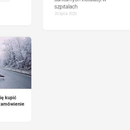
szpitalach
20 lipca 2025
ię kupić
 zamówienie