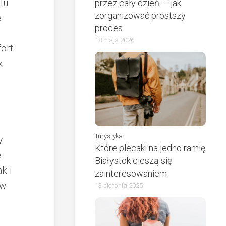
lu
przez cały dzień — jak
zorganizować prostszy
e
proces
18 maja 2026
ort
k
Turystyka
y
Które plecaki na jedno ramię
e
Białystok cieszą się
k i
zainteresowaniem
 w
13 sierpnia 2025