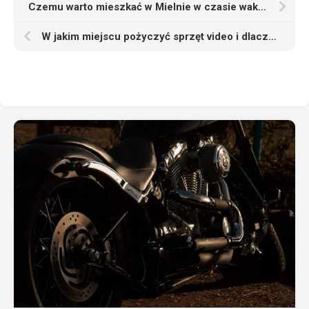
Czemu warto mieszkać w Mielnie w czasie wakacyjnego urlopu
W jakim miejscu pożyczyć sprzęt video i dlaczego winieneś przetestować taką ofertę?