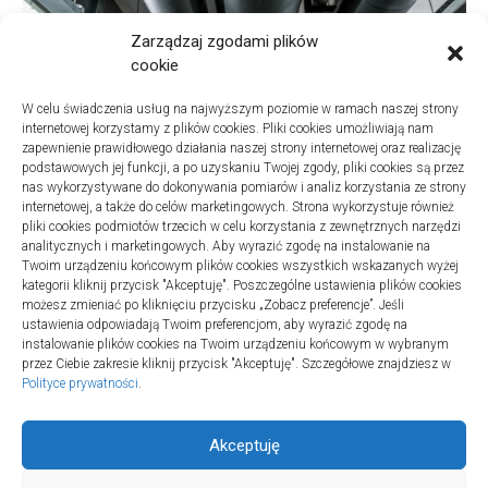
Zarządzaj zgodami plików
cookie
W celu świadczenia usług na najwyższym poziomie w ramach naszej strony
internetowej korzystamy z plików cookies. Pliki cookies umożliwiają nam
zapewnienie prawidłowego działania naszej strony internetowej oraz realizację
podstawowych jej funkcji, a po uzyskaniu Twojej zgody, pliki cookies są przez
nas wykorzystywane do dokonywania pomiarów i analiz korzystania ze strony
internetowej, a także do celów marketingowych. Strona wykorzystuje również
Turystyka
pliki cookies podmiotów trzecich w celu korzystania z zewnętrznych narzędzi
Jak wybrać dobrą firmę do sanitarnych instalacji w
analitycznych i marketingowych. Aby wyrazić zgodę na instalowanie na
szpitalach
Twoim urządzeniu końcowym plików cookies wszystkich wskazanych wyżej
kategorii kliknij przycisk "Akceptuję". Poszczególne ustawienia plików cookies
20 lipca 2025
możesz zmieniać po kliknięciu przycisku „Zobacz preferencje”. Jeśli
ustawienia odpowiadają Twoim preferencjom, aby wyrazić zgodę na
instalowanie plików cookies na Twoim urządzeniu końcowym w wybranym
przez Ciebie zakresie kliknij przycisk "Akceptuję". Szczegółowe znajdziesz w
Polityce prywatności
.
Akceptuję
Aktywność © 2026. All Rights Reserved.