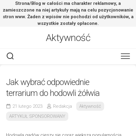
Strona/Blog w całości ma charakter reklamowy, a
zamieszczone na niej artykuły mają na celu pozycjonowanie
stron www. Żaden z wpisów nie pochodzi od użytkowników, a
wszystkie zostały opłacone.
Skip
Aktywność
to
content
Jak wybrać odpowiednie
terrarium do hodowli żółwia
21 lutego 2023
Redakcja
Aktywność
ARTYKUŁ SPONSOROWANY
Hodowla gadów cieszy się coraz większą popularnością,