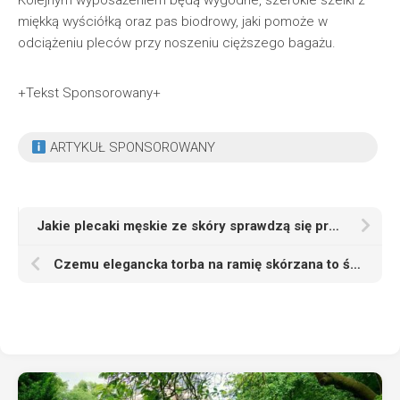
Kolejnym wyposażeniem będą wygodne, szerokie szelki z
miękką wyściółką oraz pas biodrowy, jaki pomoże w
odciążeniu pleców przy noszeniu cięższego bagażu.
+Tekst Sponsorowany+
ARTYKUŁ SPONSOROWANY
Jakie plecaki męskie ze skóry sprawdzą się przy codziennym noszeniu
Czemu elegancka torba na ramię skórzana to świetny pomysł dla mężczyzny