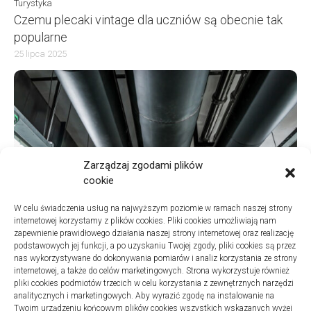
Turystyka
Czemu plecaki vintage dla uczniów są obecnie tak
popularne
25 lipca 2025
Zarządzaj zgodami plików
cookie
W celu świadczenia usług na najwyższym poziomie w ramach naszej strony
internetowej korzystamy z plików cookies. Pliki cookies umożliwiają nam
zapewnienie prawidłowego działania naszej strony internetowej oraz realizację
podstawowych jej funkcji, a po uzyskaniu Twojej zgody, pliki cookies są przez
nas wykorzystywane do dokonywania pomiarów i analiz korzystania ze strony
internetowej, a także do celów marketingowych. Strona wykorzystuje również
Turystyka
pliki cookies podmiotów trzecich w celu korzystania z zewnętrznych narzędzi
Jak wybrać dobrą firmę do sanitarnych instalacji w
analitycznych i marketingowych. Aby wyrazić zgodę na instalowanie na
szpitalach
Twoim urządzeniu końcowym plików cookies wszystkich wskazanych wyżej