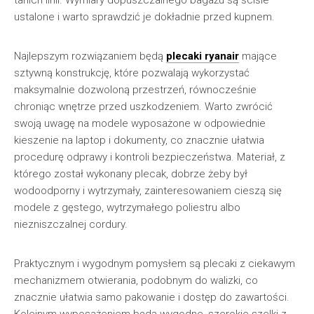
tanich linii. Wymiary dopuszczalnego bagażu są ściśle
ustalone i warto sprawdzić je dokładnie przed kupnem.
Najlepszym rozwiązaniem będą
plecaki ryanair
mające
sztywną konstrukcję, które pozwalają wykorzystać
maksymalnie dozwoloną przestrzeń, równocześnie
chroniąc wnętrze przed uszkodzeniem. Warto zwrócić
swoją uwagę na modele wyposażone w odpowiednie
kieszenie na laptop i dokumenty, co znacznie ułatwia
procedurę odprawy i kontroli bezpieczeństwa. Materiał, z
którego został wykonany plecak, dobrze żeby był
wodoodporny i wytrzymały, zainteresowaniem cieszą się
modele z gęstego, wytrzymałego poliestru albo
niezniszczalnej cordury.
Praktycznym i wygodnym pomysłem są plecaki z ciekawym
mechanizmem otwierania, podobnym do walizki, co
znacznie ułatwia samo pakowanie i dostęp do zawartości.