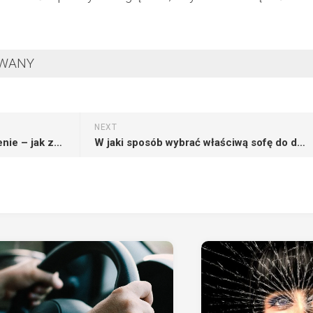
OWANY
NEXT
Szybkość internetu ma znaczenie – jak zrealizować test prędkości?
W jaki sposób wybrać właściwą sofę do domu?