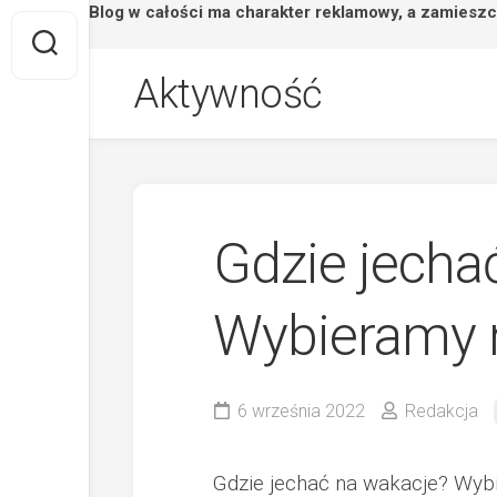
Strona/Blog w całości ma charakter reklamowy, a zamieszc
Skip
Aktywność
to
content
Gdzie jechać
Wybieramy 
6 września 2022
Redakcja
Gdzie jechać na wakacje? Wyb