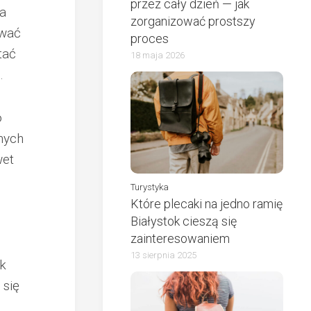
przez cały dzień — jak
a
zorganizować prostszy
ować
proces
tać
18 maja 2026
.
o
nych
wet
Turystyka
Które plecaki na jedno ramię
Białystok cieszą się
zainteresowaniem
13 sierpnia 2025
ak
 się