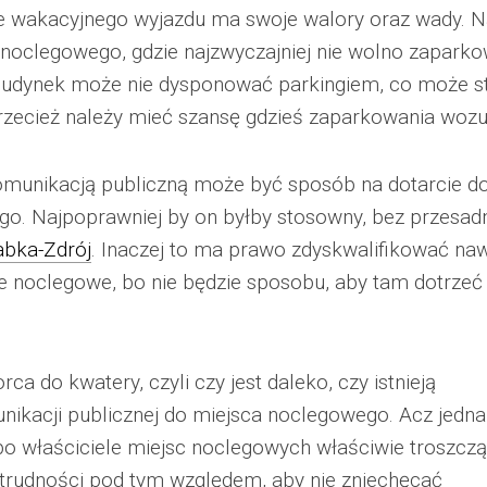
 wakacyjnego wyjazdu ma swoje walory oraz wady. N
 noclegowego, gdzie najzwyczajniej nie wolno zapark
budynek może nie dysponować parkingiem, co może s
rzecież należy mieć szansę gdzieś zaparkowania wozu
munikacją publiczną może być sposób na dotarcie d
o. Najpoprawniej by on byłby stosowny, bez przesad
abka-Zdrój
. Inaczej to ma prawo zdyskwalifikować na
sce noclegowe, bo nie będzie sposobu, aby tam dotrzeć
ca do kwatery, czyli czy jest daleko, czy istnieją
ikacji publicznej do miejsca noclegowego. Acz jedn
bo właściciele miejsc noclegowych właściwie troszczą
 trudności pod tym względem, aby nie zniechęcać