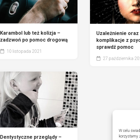
Karambol lub też kolizja –
Uzależnienie oraz
zadzwoń po pomoc drogową
komplikacje z psy
sprawdź pomoc
10 listopada 2021
27 października 2
W celu świad
korzystamy z
Dentystyczne przeglądy –