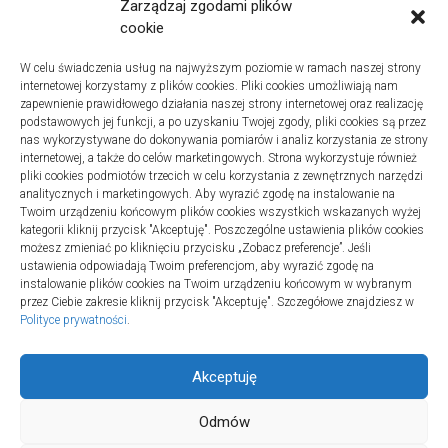
Zarządzaj zgodami plików
cookie
W celu świadczenia usług na najwyższym poziomie w ramach naszej strony
internetowej korzystamy z plików cookies. Pliki cookies umożliwiają nam
zapewnienie prawidłowego działania naszej strony internetowej oraz realizację
podstawowych jej funkcji, a po uzyskaniu Twojej zgody, pliki cookies są przez
nas wykorzystywane do dokonywania pomiarów i analiz korzystania ze strony
internetowej, a także do celów marketingowych. Strona wykorzystuje również
Turystyka
pliki cookies podmiotów trzecich w celu korzystania z zewnętrznych narzędzi
Jak wybrać dobrą firmę do sanitarnych instalacji w
analitycznych i marketingowych. Aby wyrazić zgodę na instalowanie na
szpitalach
Twoim urządzeniu końcowym plików cookies wszystkich wskazanych wyżej
kategorii kliknij przycisk "Akceptuję". Poszczególne ustawienia plików cookies
20 lipca 2025
możesz zmieniać po kliknięciu przycisku „Zobacz preferencje”. Jeśli
ustawienia odpowiadają Twoim preferencjom, aby wyrazić zgodę na
instalowanie plików cookies na Twoim urządzeniu końcowym w wybranym
przez Ciebie zakresie kliknij przycisk "Akceptuję". Szczegółowe znajdziesz w
Polityce prywatności
.
Akceptuję
Aktywność © 2026. All Rights Reserved.
Odmów