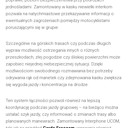
poprawić poziom bezpieczeństwa przy podróżach
jednośladami. Zamontowany w kasku niewielki interkom
pozwala na natychmiastowe przekazywanie informacji o
ewentualnych zagrożeniach pomiędzy motocyklistami
poruszającymi się w grupie.
Szczególnie na górskich trasach czy podczas długich
wypraw możliwość ostrzegania innych o różnych
przeszkodach, złej pogodzie czy śliskiej powierzchni może
zapobiec niejednej niebezpiecznej sytuacji. Dzięki
możliwościom swobodnego rozmawiania bez potrzeby
odrywania rąk od manetek czy zdejmowania kasku zwiększa
się wygoda jazdy i koncentracja na drodze.
Ten system łączności pozwoli również na lepszą
koordynację podczas jazdy grupowej – na bieżąco można
ustalać szyk jazdy, czy informować o zmianach trasy albo
planowanych manewrach. Zamontowany Interphone UCOM,