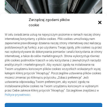
Zarządzaj zgodami plików
cookie
W celu świadczenia usług na najwyższym poziomie w ramach naszej strony
internetowej korzystamy z plików cookies. Pliki cookies umożliwiają nam
zapewnienie prawidłowego działania naszej strony internetowej oraz realizację
podstawowych jej funkcji, a po uzyskaniu Twojej zgody, pliki cookies są przez
nas wykorzystywane do dokonywania pomiarów i analiz korzystania ze strony
internetowej, a także do celów marketingowych. Strona wykorzystuje również
Turystyka
pliki cookies podmiotów trzecich w celu korzystania z zewnętrznych narzędzi
Jak wybrać dobrą firmę do sanitarnych instalacji w
analitycznych i marketingowych. Aby wyrazić zgodę na instalowanie na
szpitalach
Twoim urządzeniu końcowym plików cookies wszystkich wskazanych wyżej
kategorii kliknij przycisk "Akceptuję". Poszczególne ustawienia plików cookies
20 lipca 2025
możesz zmieniać po kliknięciu przycisku „Zobacz preferencje”. Jeśli
ustawienia odpowiadają Twoim preferencjom, aby wyrazić zgodę na
instalowanie plików cookies na Twoim urządzeniu końcowym w wybranym
przez Ciebie zakresie kliknij przycisk "Akceptuję". Szczegółowe znajdziesz w
Polityce prywatności
.