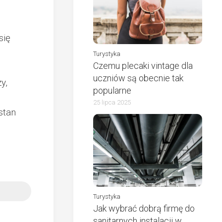
się
Turystyka
Czemu plecaki vintage dla
uczniów są obecnie tak
y,
popularne
25 lipca 2025
stan
Turystyka
Jak wybrać dobrą firmę do
sanitarnych instalacji w