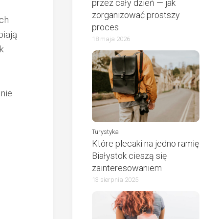
przez cały dzień — jak
zorganizować prostszy
ych
proces
piają
18 maja 2026
k
nie
Turystyka
Które plecaki na jedno ramię
Białystok cieszą się
zainteresowaniem
13 sierpnia 2025