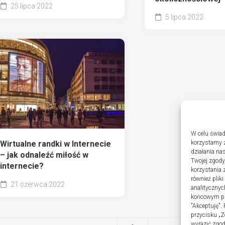
25 lipca 2022
5 lipca 2022
W celu świad
Wirtualne randki w Internecie
korzystamy z
działania nas
– jak odnaleźć miłość w
Twojej zgody
internecie?
korzystania 
również plik
21 czerwca 2022
analitycznyc
końcowym pli
"Akceptuję".
przycisku „Z
wyrazić zgo