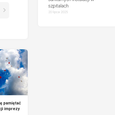
szpitalach
20 lipca 2025
ę pamiętać
ji imprezy