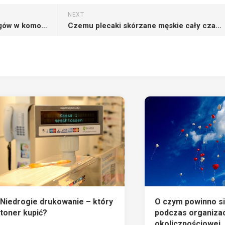
NEXT
Kiedy warto korzystać z zabiegów w komorze hiperbarycznej
Czemu plecaki skórzane męskie cały czas się cieszą taką popularnością
Niedrogie drukowanie – który
O czym powinno si
toner kupić?
podczas organizac
okolicznościowej