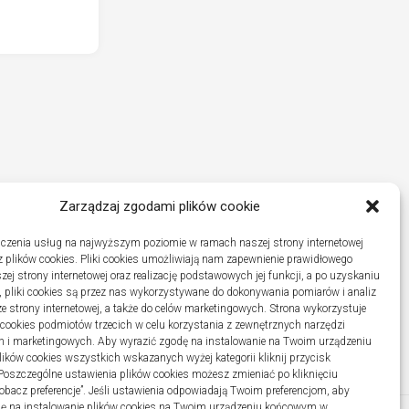
Zarządzaj zgodami plików cookie
czenia usług na najwyższym poziomie w ramach naszej strony internetowej
 plików cookies. Pliki cookies umożliwiają nam zapewnienie prawidłowego
zej strony internetowej oraz realizację podstawowych jej funkcji, a po uzyskaniu
, pliki cookies są przez nas wykorzystywane do dokonywania pomiarów i analiz
ze strony internetowej, a także do celów marketingowych. Strona wykorzystuje
i cookies podmiotów trzecich w celu korzystania z zewnętrznych narzędzi
h i marketingowych. Aby wyrazić zgodę na instalowanie na Twoim urządzeniu
ków cookies wszystkich wskazanych wyżej kategorii kliknij przycisk
 Poszczególne ustawienia plików cookies możesz zmieniać po kliknięciu
obacz preferencje”. Jeśli ustawienia odpowiadają Twoim preferencjom, aby
dę na instalowanie plików cookies na Twoim urządzeniu końcowym w