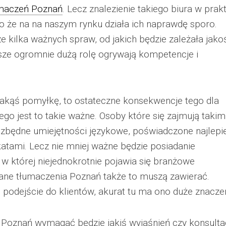
umaczeń Poznań
. Lecz znalezienie takiego biura w prak
mo że na na naszym rynku działa ich naprawdę sporo.
kilka ważnych spraw, od jakich będzie zależała jako
sze ogromnie dużą rolę ogrywają kompetencje i
jakąś pomyłkę, to ostateczne konsekwencje tego dla
ego jest to takie ważne. Osoby które się zajmują takim
zbędne umiejętności językowe, poświadczone najlepie
katami. Lecz nie mniej ważne będzie posiadanie
 w której niejednokrotnie pojawia się branżowe
nane tłumaczenia Poznań także to muszą zawierać.
podejście do klientów, akurat tu ma ono duże znaczen
Poznań wymagać będzie jakiś wyjaśnień czy konsultac