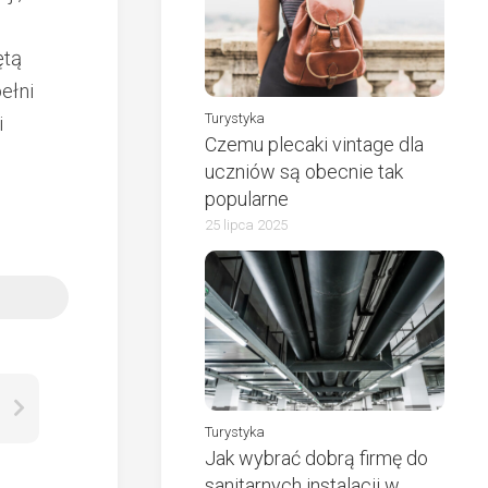
ętą
ełni
Turystyka
i
Czemu plecaki vintage dla
uczniów są obecnie tak
popularne
25 lipca 2025
Turystyka
Jak wybrać dobrą firmę do
sanitarnych instalacji w