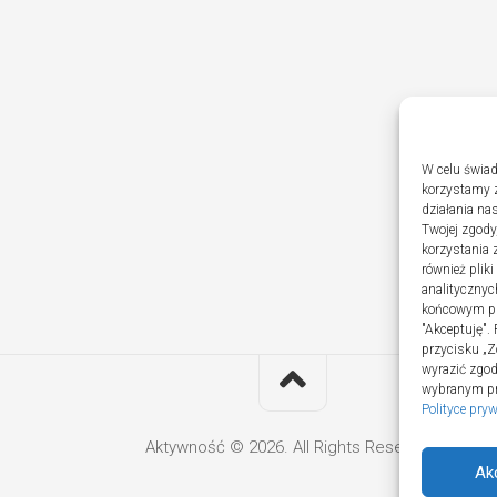
W celu świad
korzystamy z
działania nas
Twojej zgody
korzystania 
również plik
analitycznyc
końcowym pli
"Akceptuję".
przycisku „Z
wyrazić zgo
wybranym prz
Polityce pry
Aktywność © 2026. All Rights Reserved.
Ak