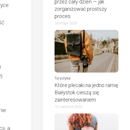
przez cały dzień — jak
tyce
zorganizować prostszy
proces
ść
18 maja 2026
i
j
Turystyka
Które plecaki na jedno ramię
Białystok cieszą się
zainteresowaniem
13 sierpnia 2025
ie.
ji, a