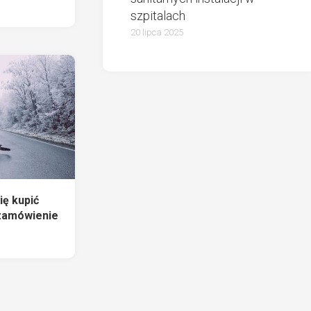
szpitalach
20 lipca 2025
ię kupić
 zamówienie