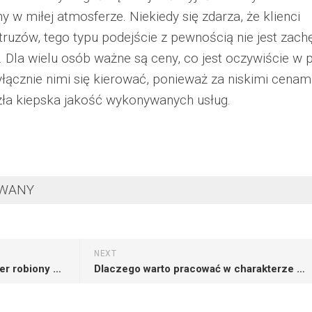
w miłej atmosferze. Niekiedy się zdarza, że klienci
truzów, tego typu podejście z pewnością nie jest zach
 Dla wielu osób ważne są ceny, co jest oczywiście w p
łącznie nimi się kierować, ponieważ za niskimi cenam
szła kiepska jakość wykonywanych usług.
OWANY
NEXT
Dlaczego opłaca się kupić rower robiony na zamówienie
Dlaczego warto pracować w charakterze animatora sportu