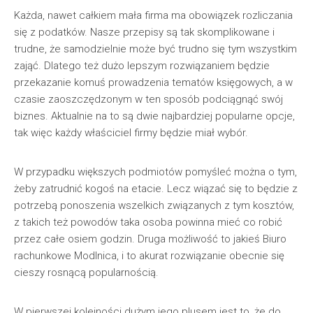
Każda, nawet całkiem mała firma ma obowiązek rozliczania
się z podatków. Nasze przepisy są tak skomplikowane i
trudne, że samodzielnie może być trudno się tym wszystkim
zająć. Dlatego też dużo lepszym rozwiązaniem będzie
przekazanie komuś prowadzenia tematów księgowych, a w
czasie zaoszczędzonym w ten sposób podciągnąć swój
biznes. Aktualnie na to są dwie najbardziej popularne opcje,
tak więc każdy właściciel firmy będzie miał wybór.
W przypadku większych podmiotów pomyśleć można o tym,
żeby zatrudnić kogoś na etacie. Lecz wiązać się to będzie z
potrzebą ponoszenia wszelkich związanych z tym kosztów,
z takich też powodów taka osoba powinna mieć co robić
przez całe osiem godzin. Druga możliwość to jakieś Biuro
rachunkowe Modlnica, i to akurat rozwiązanie obecnie się
cieszy rosnącą popularnością.
W pierwszej kolejności dużym jego plusem jest to, że do