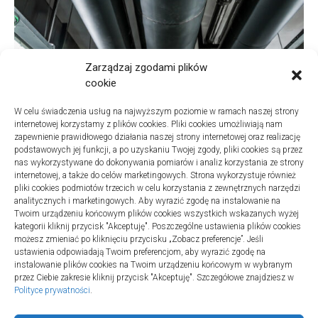
Zarządzaj zgodami plików
cookie
W celu świadczenia usług na najwyższym poziomie w ramach naszej strony
internetowej korzystamy z plików cookies. Pliki cookies umożliwiają nam
zapewnienie prawidłowego działania naszej strony internetowej oraz realizację
podstawowych jej funkcji, a po uzyskaniu Twojej zgody, pliki cookies są przez
nas wykorzystywane do dokonywania pomiarów i analiz korzystania ze strony
internetowej, a także do celów marketingowych. Strona wykorzystuje również
Turystyka
pliki cookies podmiotów trzecich w celu korzystania z zewnętrznych narzędzi
Jak wybrać dobrą firmę do sanitarnych instalacji w
analitycznych i marketingowych. Aby wyrazić zgodę na instalowanie na
szpitalach
Twoim urządzeniu końcowym plików cookies wszystkich wskazanych wyżej
kategorii kliknij przycisk "Akceptuję". Poszczególne ustawienia plików cookies
20 lipca 2025
możesz zmieniać po kliknięciu przycisku „Zobacz preferencje”. Jeśli
ustawienia odpowiadają Twoim preferencjom, aby wyrazić zgodę na
instalowanie plików cookies na Twoim urządzeniu końcowym w wybranym
przez Ciebie zakresie kliknij przycisk "Akceptuję". Szczegółowe znajdziesz w
Polityce prywatności
.