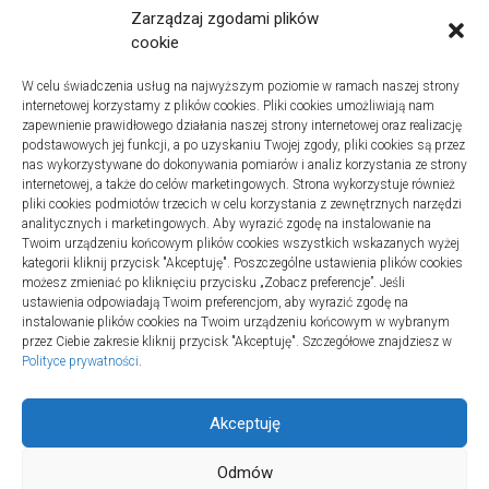
Zarządzaj zgodami plików
cookie
W celu świadczenia usług na najwyższym poziomie w ramach naszej strony
internetowej korzystamy z plików cookies. Pliki cookies umożliwiają nam
zapewnienie prawidłowego działania naszej strony internetowej oraz realizację
podstawowych jej funkcji, a po uzyskaniu Twojej zgody, pliki cookies są przez
nas wykorzystywane do dokonywania pomiarów i analiz korzystania ze strony
internetowej, a także do celów marketingowych. Strona wykorzystuje również
Turystyka
pliki cookies podmiotów trzecich w celu korzystania z zewnętrznych narzędzi
Jak wybrać dobrą firmę do sanitarnych instalacji w
analitycznych i marketingowych. Aby wyrazić zgodę na instalowanie na
szpitalach
Twoim urządzeniu końcowym plików cookies wszystkich wskazanych wyżej
kategorii kliknij przycisk "Akceptuję". Poszczególne ustawienia plików cookies
20 lipca 2025
możesz zmieniać po kliknięciu przycisku „Zobacz preferencje”. Jeśli
ustawienia odpowiadają Twoim preferencjom, aby wyrazić zgodę na
instalowanie plików cookies na Twoim urządzeniu końcowym w wybranym
przez Ciebie zakresie kliknij przycisk "Akceptuję". Szczegółowe znajdziesz w
Polityce prywatności
.
Akceptuję
Aktywność © 2026. All Rights Reserved.
Odmów